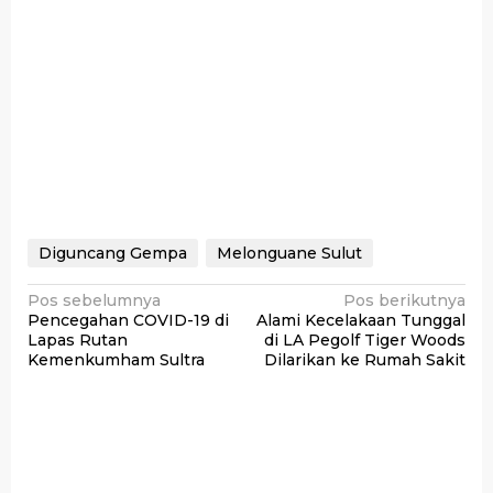
Diguncang Gempa
Melonguane Sulut
Navigasi
Pos sebelumnya
Pos berikutnya
Pencegahan COVID-19 di
Alami Kecelakaan Tunggal
pos
Lapas Rutan
di LA Pegolf Tiger Woods
Kemenkumham Sultra
Dilarikan ke Rumah Sakit