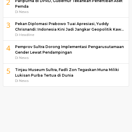
2
Paripurna di DPRD, Gubernur Tekankan Penertiban Aset
Pemda
Di News
3
Pekan Diplomasi Prabowo Tuai Apresiasi, Yuddy
Chrisnandi: Indonesia Kini Jadi Jangkar Geopolitik Kaw…
Di Headline
4
Pemprov Sultra Dorong Implementasi Pengarusutamaan
Gender Lewat Pendampingan
Di News
5
Tinjau Museum Sultra, Fadli Zon Tegaskan Muna Miliki
Lukisan Purba Tertua di Dunia
Di News