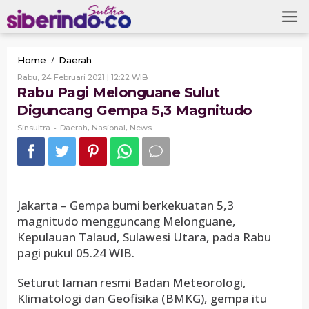
Skip
to
content
Rabu
/
Home
Daerah
Pagi
Oleh
Rabu, 24 Februari 2021 | 12:22 WIB
Melonguane
Sinsultra
Rabu Pagi Melonguane Sulut
Sulut
Diguncang Gempa 5,3 Magnitudo
Diguncang
Gempa
-
,
,
Sinsultra
Daerah
Nasional
News
5,3
Magnitudo
Jakarta – Gempa bumi berkekuatan 5,3
magnitudo mengguncang Melonguane,
Kepulauan Talaud, Sulawesi Utara, pada Rabu
pagi pukul 05.24 WIB.
Seturut laman resmi Badan Meteorologi,
Klimatologi dan Geofisika (BMKG), gempa itu