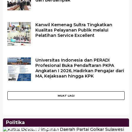
dan Berdampak
Kanwil Kemenag Sultra Tingkatkan
Kualitas Pelayanan Publik melalui
Pelatihan Service Excellent
Universitas Indonesia dan PERADI
Profesional Buka Pendaftaran PKPA
Angkatan I 2026, Hadirkan Pengajar dari
MA, Kejaksaan hingga KPK
Politika
Peroleh Restu Bahlil, Herry Asiku Siap Kembali
Pimpin Golkar Sultra