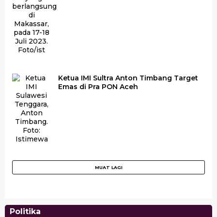
Ketua IMI Sultra Anton Timbang Target
Emas di Pra PON Aceh
Politika
Peroleh Restu Bahlil, Herry Asiku Siap Kembali