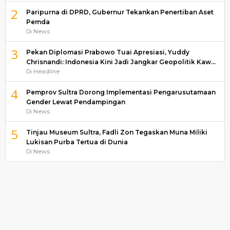
2
Paripurna di DPRD, Gubernur Tekankan Penertiban Aset
Pemda
Di News
3
Pekan Diplomasi Prabowo Tuai Apresiasi, Yuddy
Chrisnandi: Indonesia Kini Jadi Jangkar Geopolitik Kaw…
Di Headline
4
Pemprov Sultra Dorong Implementasi Pengarusutamaan
Gender Lewat Pendampingan
Di News
5
Tinjau Museum Sultra, Fadli Zon Tegaskan Muna Miliki
Lukisan Purba Tertua di Dunia
Di News