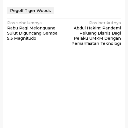
Pegolf Tiger Woods
Navigasi
Pos sebelumnya
Pos berikutnya
Rabu Pagi Melonguane
Abdul Hakim: Pandemi
pos
Sulut Diguncang Gempa
Peluang Bisnis Bagi
5,3 Magnitudo
Pelaku UMKM Dengan
Pemanfaatan Teknologi