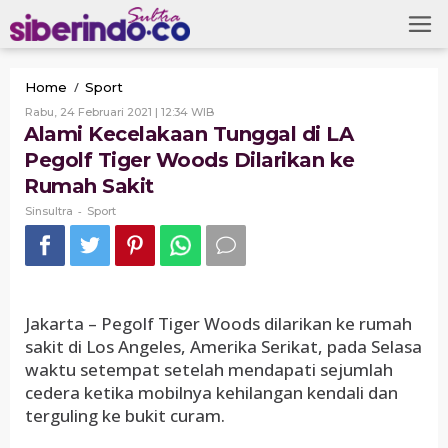
Skip
to
content
Alami
/
Home
Sport
Kecelakaan
Oleh
Rabu, 24 Februari 2021 | 12:34 WIB
Tunggal
Sinsultra
Alami Kecelakaan Tunggal di LA
di
Pegolf Tiger Woods Dilarikan ke
LA
Pegolf
Rumah Sakit
Tiger
-
Woods
Sinsultra
Sport
Dilarikan
ke
Rumah
Sakit
Jakarta – Pegolf Tiger Woods dilarikan ke rumah
sakit di Los Angeles, Amerika Serikat, pada Selasa
waktu setempat setelah mendapati sejumlah
cedera ketika mobilnya kehilangan kendali dan
terguling ke bukit curam.