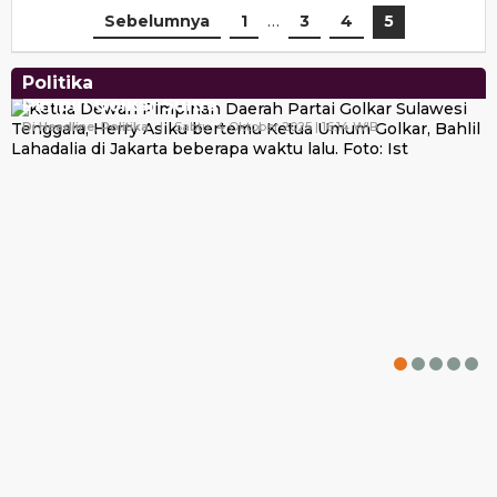
Sebelumnya
1
…
3
4
5
Politika
Peroleh Restu Bahlil, Herry Asiku Siap Kembali
Pimpin Golkar Sultra
Di Headline, Politika
|
Sabtu, 4 Oktober 2025 | 16:14 WIB