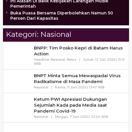
Ini Alasan Di Balik Kebijakan Larangan Mudik
Pemerintah
Buka Puasa Bersama Diperbolehkan Namun 50
Persen Dari Kapasitas
Kategori:
Nasional
BNPP: Tim Posko Kepri di Batam Harus
Action
Headline
,
Nasional
,
News
|
Jumat, 12 Juni 2020 | 15:13
Oleh
WIB
Redaksi
BNPT Minta Semua Mewaspadai Virus
Radikalisme di Masa Pandemi
Oleh
Nasional
|
Kamis, 11 Juni 2020 | 13:47 WIB
Redaksi
Ketum PWI Apresiasi Dukungan
Sejumlah Kada pada Media saat
Pandemi Covid-19
Oleh
Nasional
|
Minggu, 7 Juni 2020 | 22:24 WIB
Redaksi