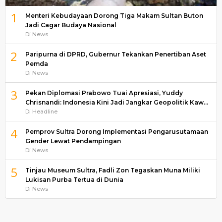
1
Menteri Kebudayaan Dorong Tiga Makam Sultan Buton
Jadi Cagar Budaya Nasional
Di News
2
Paripurna di DPRD, Gubernur Tekankan Penertiban Aset
Pemda
Di News
3
Pekan Diplomasi Prabowo Tuai Apresiasi, Yuddy
Chrisnandi: Indonesia Kini Jadi Jangkar Geopolitik Kaw…
Di Headline
4
Pemprov Sultra Dorong Implementasi Pengarusutamaan
Gender Lewat Pendampingan
Di News
5
Tinjau Museum Sultra, Fadli Zon Tegaskan Muna Miliki
Lukisan Purba Tertua di Dunia
Di News