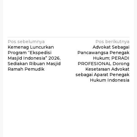
Navigasi
Pos sebelumnya
Pos berikutnya
Kemenag Luncurkan
Advokat Sebagai
pos
Program “Ekspedisi
Pancawangsa Penegak
Masjid Indonesia” 2026,
Hukum; PERADI
Sediakan Ribuan Masjid
PROFESIONAL Dorong
Ramah Pemudik
Kesetaraan Advokat
sebagai Aparat Penegak
Hukum Indonesia