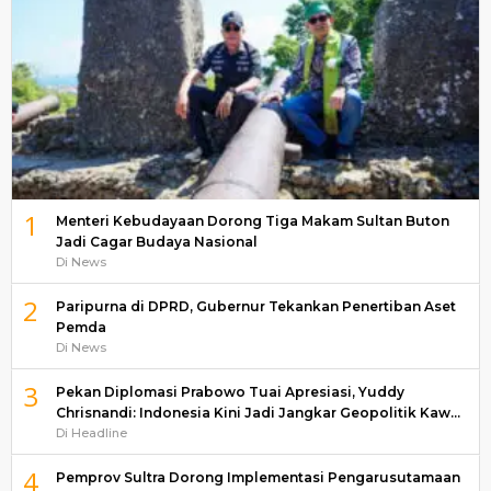
1
Menteri Kebudayaan Dorong Tiga Makam Sultan Buton
Jadi Cagar Budaya Nasional
Di News
2
Paripurna di DPRD, Gubernur Tekankan Penertiban Aset
Pemda
Di News
3
Pekan Diplomasi Prabowo Tuai Apresiasi, Yuddy
Chrisnandi: Indonesia Kini Jadi Jangkar Geopolitik Kaw…
Di Headline
4
Pemprov Sultra Dorong Implementasi Pengarusutamaan