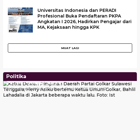
Universitas Indonesia dan PERADI
Profesional Buka Pendaftaran PKPA
Angkatan I 2026, Hadirkan Pengajar dari
MA, Kejaksaan hingga KPK
Politika
Peroleh Restu Bahlil, Herry Asiku Siap Kembali
Pimpin Golkar Sultra
Di Headline, Politika
|
Sabtu, 4 Oktober 2025 | 16:14 WIB