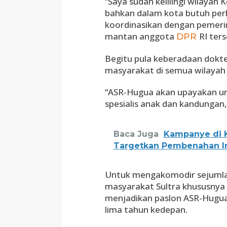
“Saya sudah kelilingi wilayah
bahkan dalam kota butuh perba
koordinasikan dengan pemerin
mantan anggota
RI ter
DPR
Begitu pula keberadaan dokte
masyarakat di semua wilaya
“ASR-Hugua akan upayakan un
spesialis anak dan kandungan,
Baca Juga
Kampanye di 
Targetkan Pembenahan In
Untuk mengakomodir sejumla
masyarakat Sultra khususnya
menjadikan paslon ASR-Hugua
lima tahun kedepan.