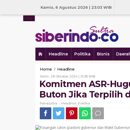
Skip
to
Kamis, 6 Agustus 2026 | 23:03 WIB
content
tutup
Headline
Politika
Bisnis
Daera
Komitmen
/
Home
Headline
ASR-
Oleh
Senin, 28 Oktober 2024 | 15:38 WIB
Hugua
Penasultra
Komitmen ASR-Hugu
ke
Warga
Buton Jika Terpilih d
Kepulauan
Buton
-
,
Penasultra
Headline
Politika
Jika
Terpilih
di
Pilgub
Sultra