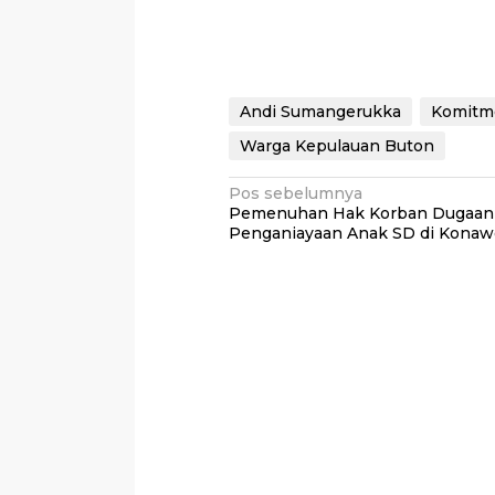
Andi Sumangerukka
Komitm
Warga Kepulauan Buton
Navigasi
Pos sebelumnya
Pemenuhan Hak Korban Dugaan
pos
Penganiayaan Anak SD di Konaw