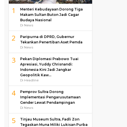
1
Menteri Kebudayaan Dorong Tiga
Makam Sultan Buton Jadi Cagar
Budaya Nasional
Di News
2
Paripurna di DPRD, Gubernur
Tekankan Penertiban Aset Pemda
Di News
3
Pekan Diplomasi Prabowo Tuai
Apresiasi, Yuddy Chrisnandi:
Indonesia Kini Jadi Jangkar
Geopolitik Kaw…
Di Headline
4
Pemprov Sultra Dorong
Implementasi Pengarusutamaan
Gender Lewat Pendampingan
Di News
5
Tinjau Museum Sultra, Fadli Zon
Tegaskan Muna Miliki Lukisan Purba