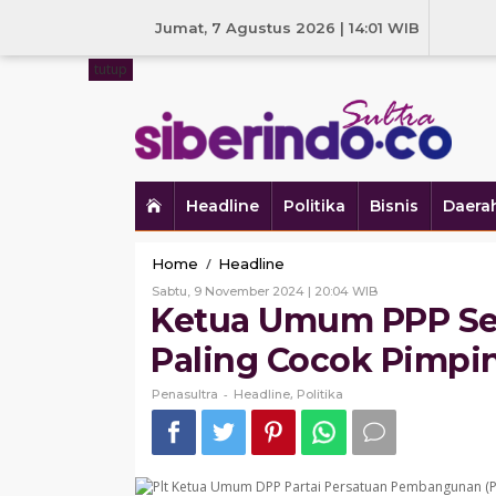
Skip
to
Jumat, 7 Agustus 2026 | 14:01 WIB
content
tutup
Headline
Politika
Bisnis
Daera
Ketua
/
Home
Headline
Umum
Oleh
Sabtu, 9 November 2024 | 20:04 WIB
PPP
Penasultra
Ketua Umum PPP Se
Sebut
ASR-
Paling Cocok Pimpin
Hugua
Paslon
-
,
Penasultra
Headline
Politika
Paling
Cocok
Pimpin
Sultra