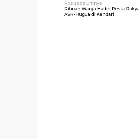
Navigasi
Pos sebelumnya
Ribuan Warga Hadiri Pesta Raky
pos
ASR-Hugua di Kendari