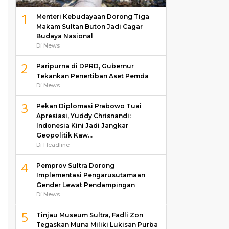
1
Menteri Kebudayaan Dorong Tiga
Makam Sultan Buton Jadi Cagar
Budaya Nasional
Di News
2
Paripurna di DPRD, Gubernur
Tekankan Penertiban Aset Pemda
Di News
3
Pekan Diplomasi Prabowo Tuai
Apresiasi, Yuddy Chrisnandi:
Indonesia Kini Jadi Jangkar
Geopolitik Kaw…
Di Headline
4
Pemprov Sultra Dorong
Implementasi Pengarusutamaan
Gender Lewat Pendampingan
Di News
5
Tinjau Museum Sultra, Fadli Zon
Tegaskan Muna Miliki Lukisan Purba