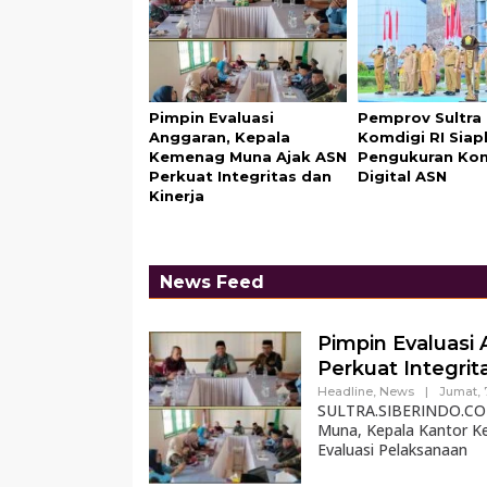
Pimpin Evaluasi
Pemprov Sultra
Anggaran, Kepala
Komdigi RI Sia
Kemenag Muna Ajak ASN
Pengukuran Ko
Perkuat Integritas dan
Digital ASN
Kinerja
News Feed
Pimpin Evaluasi
Perkuat Integrit
Headline
,
News
|
Jumat, 
SULTRA.SIBERINDO.CO –
Muna, Kepala Kantor K
Evaluasi Pelaksanaan